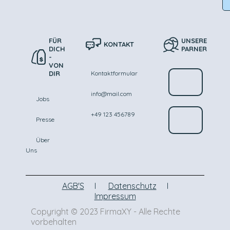
FÜR
UNSERE
KONTAKT
DICH
PARNER
-
VON
DIR
Kontaktformular
info@mail.com
Jobs
+49 123 456789
Presse
Über
Uns
AGB'S
Datenschutz
Impressum
Copyright © 2023 FirmaXY - Alle Rechte
vorbehalten